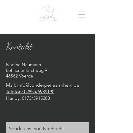
Kontakt
Nadine Neumann
Löhnener Kirchweg 9
46562 Voerde
Mail:
info@vonderperleamrhein.de
Telefon: 02855/5939190
Handy: 0173/3915283
Sende uns eine Nachricht