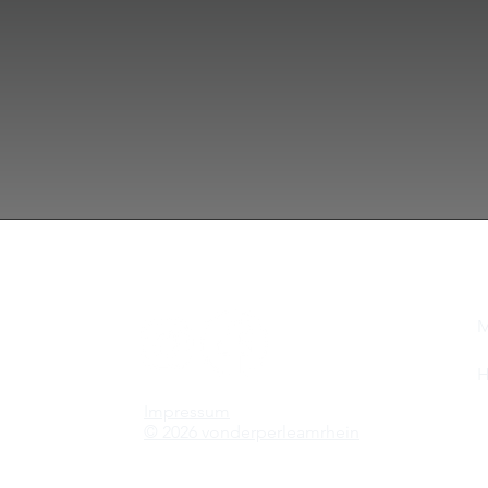
M
T
H
Impressum
© 2026
vonderperleamrhein