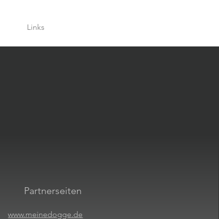
t
Links
In Memoriam
Impressum
Partnerseiten
www.meinedogge.de