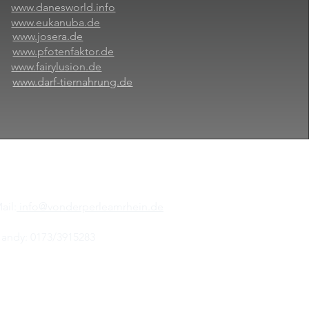
www.danesworld.info
www.eukanuba.de
www.josera.de
www.pfotenfaktor.de
www.fairylusion.de
www.darf-tiernahrung.de
ail:
info@vonderperleamrhein.de
elefon: 02855/5939190
andy: 0173/3915283