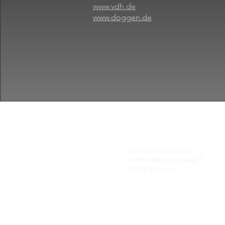
www.vdh.de
www.doggen.de
Nadine Neumann
Löhnener Kirchweg 9
46562 Voerde